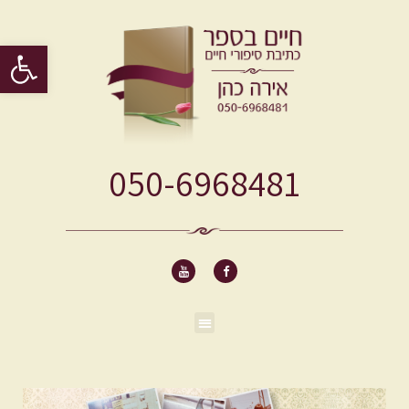
פתח סרגל 
050-6968481