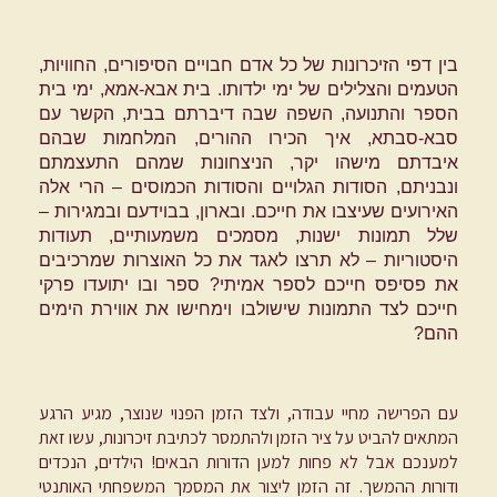
בין דפי הזיכרונות של כל אדם חבויים הסיפורים, החוויות,
הטעמים והצלילים של ימי ילדותו. בית אבא-אמא, ימי בית
הספר והתנועה, השפה שבה דיברתם בבית, הקשר עם
סבא-סבתא, איך הכירו ההורים, המלחמות שבהם
איבדתם מישהו יקר, הניצחונות שמהם התעצמתם
ונבניתם, הסודות הגלויים והסודות הכמוסים – הרי אלה
האירועים שעיצבו את חייכם. ובארון, בבוידעם ובמגירות –
שלל תמונות ישנות, מסמכים משמעותיים, תעודות
היסטוריות – לא תרצו לאגד את כל האוצרות שמרכיבים
את פסיפס חייכם לספר אמיתי? ספר ובו יתועדו פרקי
חייכם לצד התמונות שישולבו וימחישו את אווירת הימים
ההם?
עם הפרישה מחיי עבודה, ולצד הזמן הפנוי שנוצר, מגיע הרגע
המתאים להביט על ציר הזמן ולהתמסר לכתיבת זיכרונות, עשו זאת
למענכם אבל לא פחות למען הדורות הבאים! הילדים, הנכדים
ודורות ההמשך. זה הזמן ליצור את המסמך המשפחתי האותנטי