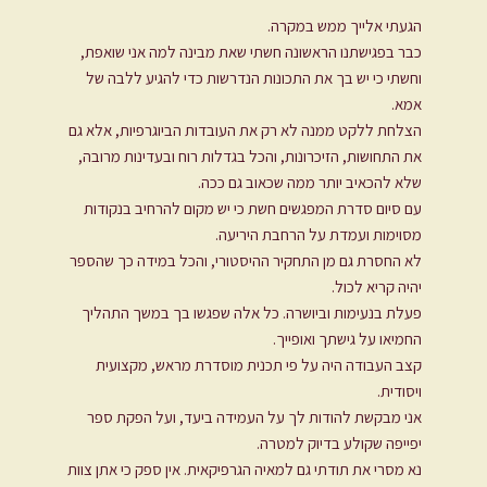
הגעתי אלייך ממש במקרה.
כבר בפגישתנו הראשונה חשתי שאת מבינה למה אני שואפת,
וחשתי כי יש בך את התכונות הנדרשות כדי להגיע ללבה של
אמא.
הצלחת ללקט ממנה לא רק את העובדות הביוגרפיות, אלא גם
את התחושות, הזיכרונות, והכל בגדלות רוח ובעדינות מרובה,
שלא להכאיב יותר ממה שכאוב גם ככה.
עם סיום סדרת המפגשים חשת כי יש מקום להרחיב בנקודות
מסוימות ועמדת על הרחבת היריעה.
לא החסרת גם מן התחקיר ההיסטורי, והכל במידה כך שהספר
יהיה קריא לכול.
פעלת בנעימות וביושרה. כל אלה שפגשו בך במשך התהליך
החמיאו על גישתך ואופייך.
קצב העבודה היה על פי תכנית מוסדרת מראש, מקצועית
ויסודית.
אני מבקשת להודות לך על העמידה ביעד, ועל הפקת ספר
יפייפה שקולע בדיוק למטרה.
נא מסרי את תודתי גם למאיה הגרפיקאית. אין ספק כי אתן צוות